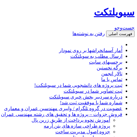
سیویلتکت
جست‌وجو
رفتن به نوشته‌ها
فهرست اصلی
.
آمار آسمانخراشها بر روی نمودار
ارسال مطلب به سویلتکت
برچسبهای سایت
برگه نخستین
تالار انجمن
تماس با ما
ثبت پروژه های دانشجویی شما در سیویلتکت!
ثبت تصاویر شما در سیویلتکت
درباره سردبیر بخش خبری سیویلتکت
شماره شما با موفقیت ثبت شد!
عضویت در گروه تلگرام / وایبری مهندسین عمران و معماری
فروش جزوات – پروژه ها و تحقیق های رشته مهندسی عمران
آموزش نحوه پرداخت از طریق زرین پال
پروژه طراحی سازه های بتن آرمه
جزوه اصول مدیریت ساخت