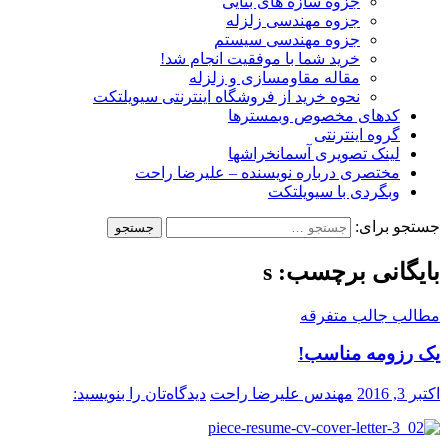
جزوه سازه های بنایی
جزوه مهندسی زلزله
جزوه مهندسی سیستم
خرید شما با موفقیت انجام شد!
مقاله مقاومسازی و زلزله
نحوه خرید از فروشگاه اینترنتی سیویلتکت
کدهای مخصوص وبمسترها
گروه اینترنتی
لینک تصویری آسمانخراشها
مختصری درباره نویسنده – علیرضا راحت
وبگردی با سیویلتکت
جستجو برای:
بایگانی برچسب: s
مطالب جالب متفرقه
یک رزومه مناسب!
اکتبر 3, 2016
مهندس علیرضا راحت
دیدگاه‌تان را بنویسید: