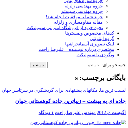
جزوه سازه های بنایی
جزوه مهندسی زلزله
جزوه مهندسی سیستم
خرید شما با موفقیت انجام شد!
مقاله مقاومسازی و زلزله
نحوه خرید از فروشگاه اینترنتی سیویلتکت
کدهای مخصوص وبمسترها
گروه اینترنتی
لینک تصویری آسمانخراشها
مختصری درباره نویسنده – علیرضا راحت
وبگردی با سیویلتکت
جستجو برای:
بایگانی برچسب: s
لیست ترین ها
,
مکانهای پیشنهادی برای گردشگری در سرتاسر جهان
جاده ای به بهشت – زیباترین جاده کوهستانی جهان
آگوست 3, 2012
مهندس علیرضا راحت
۱ دیدگاه