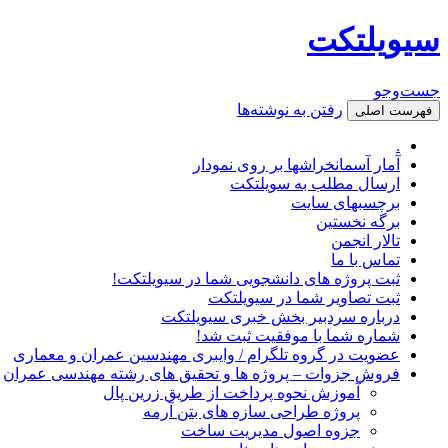
سیویلتکت
جست‌وجو
رفتن به نوشته‌ها
فهرست اصلی
.
آمار آسمانخراشها بر روی نمودار
ارسال مطلب به سویلتکت
برچسبهای سایت
برگه نخستین
تالار انجمن
تماس با ما
ثبت پروژه های دانشجویی شما در سیویلتکت!
ثبت تصاویر شما در سیویلتکت
درباره سردبیر بخش خبری سیویلتکت
شماره شما با موفقیت ثبت شد!
عضویت در گروه تلگرام / وایبری مهندسین عمران و معماری
فروش جزوات – پروژه ها و تحقیق های رشته مهندسی عمران
آموزش نحوه پرداخت از طریق زرین پال
پروژه طراحی سازه های بتن آرمه
جزوه اصول مدیریت ساخت