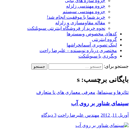
جزوه سازه های بنایی
جزوه مهندسی زلزله
جزوه مهندسی سیستم
خرید شما با موفقیت انجام شد!
مقاله مقاومسازی و زلزله
نحوه خرید از فروشگاه اینترنتی سیویلتکت
کدهای مخصوص وبمسترها
گروه اینترنتی
لینک تصویری آسمانخراشها
مختصری درباره نویسنده – علیرضا راحت
وبگردی با سیویلتکت
جستجو برای:
بایگانی برچسب: s
تئاترها و سینماها
,
معرفی معماری های نا متعارف
سینمای شناور بر روی آب
آوریل 11, 2012
مهندس علیرضا راحت
3 دیدگاه