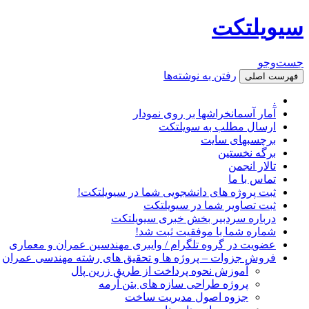
سیویلتکت
جست‌وجو
رفتن به نوشته‌ها
فهرست اصلی
.
آمار آسمانخراشها بر روی نمودار
ارسال مطلب به سویلتکت
برچسبهای سایت
برگه نخستین
تالار انجمن
تماس با ما
ثبت پروژه های دانشجویی شما در سیویلتکت!
ثبت تصاویر شما در سیویلتکت
درباره سردبیر بخش خبری سیویلتکت
شماره شما با موفقیت ثبت شد!
عضویت در گروه تلگرام / وایبری مهندسین عمران و معماری
فروش جزوات – پروژه ها و تحقیق های رشته مهندسی عمران
آموزش نحوه پرداخت از طریق زرین پال
پروژه طراحی سازه های بتن آرمه
جزوه اصول مدیریت ساخت