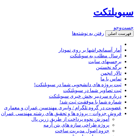
سیویلتکت
جست‌وجو
رفتن به نوشته‌ها
فهرست اصلی
.
آمار آسمانخراشها بر روی نمودار
ارسال مطلب به سویلتکت
برچسبهای سایت
برگه نخستین
تالار انجمن
تماس با ما
ثبت پروژه های دانشجویی شما در سیویلتکت!
ثبت تصاویر شما در سیویلتکت
درباره سردبیر بخش خبری سیویلتکت
شماره شما با موفقیت ثبت شد!
عضویت در گروه تلگرام / وایبری مهندسین عمران و معماری
فروش جزوات – پروژه ها و تحقیق های رشته مهندسی عمران
آموزش نحوه پرداخت از طریق زرین پال
پروژه طراحی سازه های بتن آرمه
جزوه اصول مدیریت ساخت