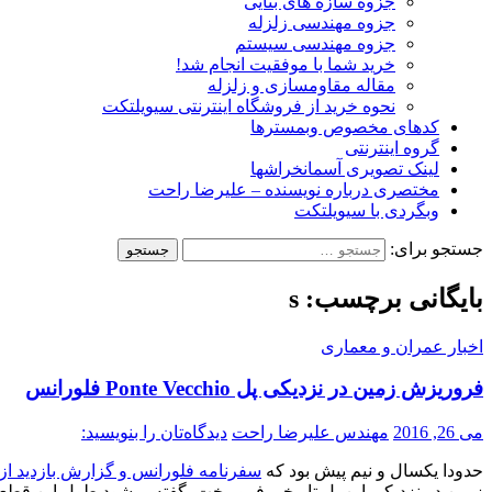
جزوه سازه های بنایی
جزوه مهندسی زلزله
جزوه مهندسی سیستم
خرید شما با موفقیت انجام شد!
مقاله مقاومسازی و زلزله
نحوه خرید از فروشگاه اینترنتی سیویلتکت
کدهای مخصوص وبمسترها
گروه اینترنتی
لینک تصویری آسمانخراشها
مختصری درباره نویسنده – علیرضا راحت
وبگردی با سیویلتکت
جستجو برای:
بایگانی برچسب: s
اخبار عمران و معماری
فروریزش زمین در نزدیکی پل Ponte Vecchio فلورانس
می 26, 2016
مهندس علیرضا راحت
دیدگاه‌تان را بنویسید:
حدودا یکسال و نیم پیش بود که
سفرنامه فلورانس و گزارش بازدید از 
زمین در نزدیکی این پل تاریخی فروریخت. گفته میشود طول این قطعه 200 متر و عرض آن حدودا 7 متر اس