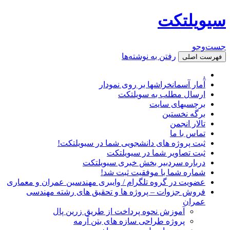
سیویلتکت
جست‌وجو
رفتن به نوشته‌ها
فهرست اصلی
.
آمار آسمانخراشها بر روی نمودار
ارسال مطلب به سویلتکت
برچسبهای سایت
برگه نخستین
تالار انجمن
تماس با ما
ثبت پروژه های دانشجویی شما در سیویلتکت!
ثبت تصاویر شما در سیویلتکت
درباره سردبیر بخش خبری سیویلتکت
شماره شما با موفقیت ثبت شد!
عضویت در گروه تلگرام / وایبری مهندسین عمران و معماری
فروش جزوات – پروژه ها و تحقیق های رشته مهندسی
عمران
آموزش نحوه پرداخت از طریق زرین پال
پروژه طراحی سازه های بتن آرمه