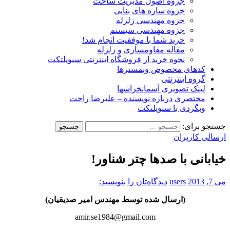
جزوه اصول مدیریت ساخت
جزوه سازه های بنایی
جزوه مهندسی زلزله
جزوه مهندسی سیستم
خرید شما با موفقیت انجام شد!
مقاله مقاومسازی و زلزله
نحوه خرید از فروشگاه اینترنتی سیویلتکت
کدهای مخصوص وبمسترها
گروه اینترنتی
لینک تصویری آسمانخراشها
مختصری درباره نویسنده – علیرضا راحت
وبگردی با سیویلتکت
جستجو برای:
ارسالی کاربران
خیابانی با صدها چتر شناور!
می 7, 2013
users
دیدگاه‌تان را بنویسید:
(ارسال شده توسط مهندس امیر صدیقیان)
amir.se1984@gmail.com