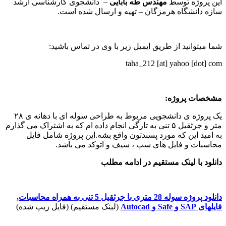
این پروژه توسط
مهندس طه بابایی
– دانشجوی کارشناسی ارشد
سازه دانشگاه هرمزگان – تهیه و ارسال شده است.
شما میتوانید از طریق ایمیل زیر با وی در تماس باشید:
taha_212 [at] yahoo [dot] com
مشخصات پروژه:
یک پروژه ی دانشجویی مربوط به طراحی سوله ای با دهانه ی ۲۸
متر و جرثقیل ۵ تنی به تازگی انجام داده ام که به اشتراک می گذارم
به امید این که مورد پسندتون واقع بشه.این پروژه شامل فایل
محاسبات و فایل های سپ ، سیف و اتوکد می باشد.
دانلود با لینک مستقیم در ادامه مطلب
دانلود پروژه سوله 28 متری با جرثقیل 5 تنی به همراه محاسبات,
فایلهای SAP و Safe و Autocad
(لینک مستقیم) (فایل زیپ شده)