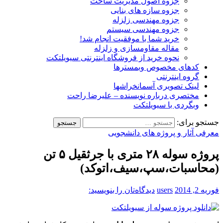
جزوه اصول مدیریت ساخت
جزوه سازه های بنایی
جزوه مهندسی زلزله
جزوه مهندسی سیستم
خرید شما با موفقیت انجام شد!
مقاله مقاومسازی و زلزله
نحوه خرید از فروشگاه اینترنتی سیویلتکت
کدهای مخصوص وبمسترها
گروه اینترنتی
لینک تصویری آسمانخراشها
مختصری درباره نویسنده – علیرضا راحت
وبگردی با سیویلتکت
جستجو برای:
معرفی آثار و پروژه های دانشجویی
پروژه سوله ۲۸ متری با جرثقیل ۵ تن
(محاسبات،سپ،سیف،اتوکد)
فوریه 2, 2014
users
دیدگاه‌تان را بنویسید: