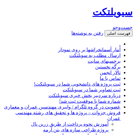
سیویلتکت
جست‌وجو
رفتن به نوشته‌ها
فهرست اصلی
.
آمار آسمانخراشها بر روی نمودار
ارسال مطلب به سویلتکت
برچسبهای سایت
برگه نخستین
تالار انجمن
تماس با ما
ثبت پروژه های دانشجویی شما در سیویلتکت!
ثبت تصاویر شما در سیویلتکت
درباره سردبیر بخش خبری سیویلتکت
شماره شما با موفقیت ثبت شد!
عضویت در گروه تلگرام / وایبری مهندسین عمران و معماری
فروش جزوات – پروژه ها و تحقیق های رشته مهندسی
عمران
آموزش نحوه پرداخت از طریق زرین پال
پروژه طراحی سازه های بتن آرمه