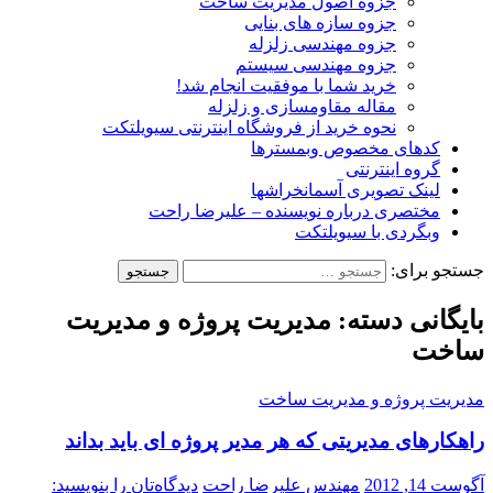
جزوه اصول مدیریت ساخت
جزوه سازه های بنایی
جزوه مهندسی زلزله
جزوه مهندسی سیستم
خرید شما با موفقیت انجام شد!
مقاله مقاومسازی و زلزله
نحوه خرید از فروشگاه اینترنتی سیویلتکت
کدهای مخصوص وبمسترها
گروه اینترنتی
لینک تصویری آسمانخراشها
مختصری درباره نویسنده – علیرضا راحت
وبگردی با سیویلتکت
جستجو برای:
بایگانی دسته: مدیریت پروژه و مدیریت
ساخت
مدیریت پروژه و مدیریت ساخت
راهکارهای مدیریتی که هر مدیر پروژه ای باید بداند
آگوست 14, 2012
مهندس علیرضا راحت
دیدگاه‌تان را بنویسید: