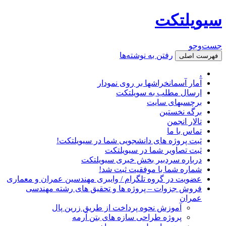
سیویلتکت
جست‌وجو
رفتن به نوشته‌ها
فهرست اصلی
.
آمار آسمانخراشها بر روی نمودار
ارسال مطلب به سویلتکت
برچسبهای سایت
برگه نخستین
تالار انجمن
تماس با ما
ثبت پروژه های دانشجویی شما در سیویلتکت!
ثبت تصاویر شما در سیویلتکت
درباره سردبیر بخش خبری سیویلتکت
شماره شما با موفقیت ثبت شد!
عضویت در گروه تلگرام / وایبری مهندسین عمران و معماری
فروش جزوات – پروژه ها و تحقیق های رشته مهندسی
عمران
آموزش نحوه پرداخت از طریق زرین پال
پروژه طراحی سازه های بتن آرمه