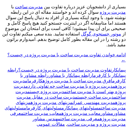
بسیاری از دانشجویان عزیز درباره تفاوت بین
مدیریت ساخت
با
مدیریت پروژه
سوال کرده اند و خواستند مقاله ای در این رابطه
نوشته شود. با وجود اینکه بسیاری از افراد به دنبال پاسخ این سوال
هستند اما متاسفانه اگر در اینترنت جستجو کنید هیچ پاسخ کامل و
صحیحی برای آن پیدا نمیشود! کافی است برای امتحان این موضوع
از
موتور جستجوی گوگل
استفاده نمایید. بنده سعی میکنم تفاوت این
دو رشته را در این مقاله بطور کامل توضیح بدهم. امیدوارم براتون
مفید باشد.
ادامه خواندن
تفاوت مدیریت ساخت با مدیریت پروژه در چیست؟
←
پیمانکار
تفاوت مدیریت ساخت با مدیریت پروژه در چیست؟
رابطه
پیمانکار با کارفرما
رابطه پیمانکار با مشاور
رابطه مشاور با
کارفرما
فرق مدیریت ساخت با مدیریت پروژه
کارفرما
مدیریت
پروژه
مدیریت پروژه با مدیریت ساخت چه تفاوتی دارد
مدیریت
پروژه بهتر است یا مدیریت ساخت
مدیریت پروژه چیست
مدیریت
ساخت
مدیریت ساخت چیست
مدیریت ساخت در مقابل مدیریت
پروژه
مدیریت مهندسی عمران
مزیتهای مدیریت پروژه
مزیتهای
مدیریت ساخت
مسئولیتهای پیمانکار
مسئولیتهای کارفرما
مسئولیتهای
مشاور
مشاور
معایب مدیریت پروژه
معایب مدیریت ساخت
معرفی
مدیریت پروژه
معرفی مدیریت ساخت
مهندس مشاور
مدیریت پروژه و مدیریت ساخت
,
مقالات عمومی