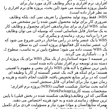
افزاری، نرم افزاری و دیگر وظایف کاری مورد نیاز برای
تکمیل پروژه شکسته می شود (این بحث، پروژه های نرم افزاری را
مد نظر قرار داده است).
WBS، فقط روند تولید محصول را تعریف نمی کند، بلکه وظایف
ضروری کار برای تولید محصول تعیین شده را نیز مشخص می
نماید. WBS ابزاری برای سازماندهی اجزای محصول و وظایف کار
به یک ساختار قابل شناسایی است که بوسیله آن می توان وظایف
جزء را برنامه ریزی، زمانبندی و پیگیری کرد.
WBS با یک عنصر واحد در رأس ساختار درختی شروع می شود که
آن، عنصر نماینده کل فعالیتهای پروژه است. این به سطح
یک WBS نسبت داده می شود؛ سطوح پایین تر به تناسب، سطوح 2،
3 و … نامگذاری می گردند.
در ضمیمه 1 نمونه استانداردی از یک مثال WBS برای یک پروژه از
دسته بندی توسعه نرم افزار نشان داده شده است.
پایین ترین سطوح یا لایه های WBS دارای معنی و مفهوم با اهمیتی
هستند؛ برای اینکه هر لایه، یک عنصر گسسته از کار یا وظیفه ای
است که در برابر منابع تخصیص یافته، قابلیت انجام داشته و هزینه و
زمان مورد نیاز برای انجام آن، قابل سنجش است.
ادامه بحث ساختار شکست فعاليت (WBS) پروژه نرم افزاری؛
مشخصات بسته کاری(WorkPackage)
هنگامی که این وظایف(وظایف شکسته شده در بخش قبلی) با پایین
ترین سطح، زمانبندی شده و به خود هزینه اختصاص می دهند،
بهمراه منابع(انسان و مواد) مورد نیاز و مسؤولیت فردی برای تکمیل