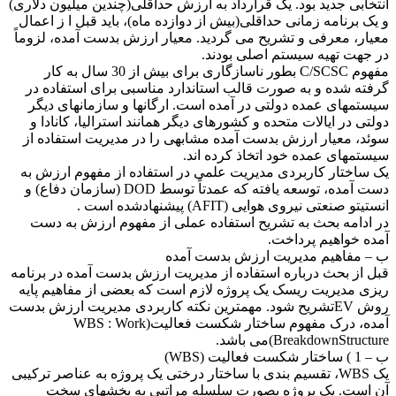
انتخابی جدید بود. یک قرارداد به ارزش حداقلی(چندین میلیون دلاری)
و یک برنامه زمانی حداقلی(بیش از دوازده ماه)، باید قبل ا ز اعمال
معیار، معرفی و تشریح می گردید. معیار ارزش بدست آمده، لزوماً
در جهت تهیه سیستم اصلی بودند.
مفهوم C/SCSC بطور ناسازگاری برای بیش از 30 سال به کار
گرفته شده و به صورت قالب استاندارد مناسبی برای استفاده در
سیستمهای عمده دولتی در آمده است. ارگانها و سازمانهای دیگر
دولتی در ایالات متحده و کشورهای دیگر همانند استرالیا، کانادا و
سوئد، معیار ارزش بدست آمده مشابهی را در مدیریت استفاده از
سیستمهای عمده خود اتخاذ کرده اند.
یک ساختار کاربردی مدیریت علمی در استفاده از مفهوم ارزش به
دست آمده، توسعه یافته که عمدتاً توسط DOD (سازمان دفاع) و
انستیتو صنعتی نیروی هوایی (AFIT) پیشنهادشده است .
در ادامه بحث به تشریح استفاده عملی از مفهوم ارزش به دست
آمده خواهیم پرداخت.
ب – مفاهيم مدیریت ارزش بدست آمده
قبل از بحث درباره استفاده از مدیریت ارزش بدست آمده در برنامه
ریزی مدیریت ریسک یک پروژه لازم است که بعضی از مفاهیم پایه
روش EVتشریح شود. مهمترین نکته کاربردی مدیریت ارزش بدست
آمده، درک مفهوم ساختار شکست فعالیت(WBS : Work
BreakdownStructure)می باشد.
ب – 1 ) ساختار شکست فعاليت (WBS)
یک WBS، تقسیم بندی با ساختار درختی یک پروژه به عناصر ترکیبی
آن است. یک پروژه بصورت سلسله مراتبی به بخشهای سخت