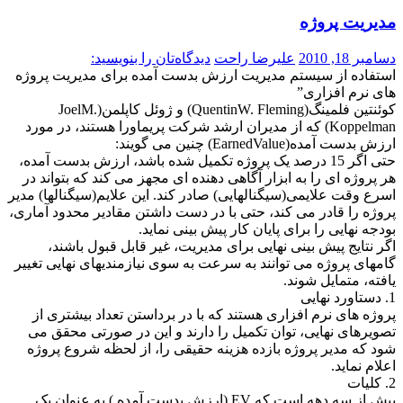
مدیریت پروژه
دسامبر 18, 2010
علیرضا راحت
دیدگاه‌تان را بنویسید:
استفاده از سیستم مدیریت ارزش بدست آمده برای مدیریت پروژه
های نرم افزاری”
کوئنتین فلمینگ(QuentinW. Fleming) و ژوئل کاپلمن(JoelM.
Koppelman) که از مدیران ارشد شرکت پریماورا هستند، در مورد
ارزش بدست آمده(EarnedValue) چنين می گويند:
حتی اگر 15 درصد يک پروژه تکمیل شده باشد، ارزش بدست آمده،
هر پروژه ای را به ابزار آگاهی دهنده ای مجهز می کند که بتواند در
اسرع وقت علایمی(سیگنالهایی) صادر کند. این علایم(سیگنالها) مدیر
پروژه را قادر می کند، حتی با در دست داشتن مقادیر محدود آماری،
بودجه نهایی را برای پایان کار پیش بینی نماید.
اگر نتایج پیش بینی نهایی برای مدیریت، غیر قابل قبول باشند،
گامهای پروژه می توانند به سرعت به سوی نیازمندیهای نهایی تغییر
یافته، متمایل شوند.
1. دستاورد نهایی
پروژه های نرم افزاری هستند که با در برداستن تعداد بیشتری از
تصویرهای نهایی، توان تکمیل را دارند و این در صورتی محقق می
شود که مدیر پروژه بازده هزینه حقیقی را، از لحظه شروع پروژه
اعلام نماید.
2. کلیات
بیش از سه دهه است که EV (ارزش بدست آمده ) به عنوان یک