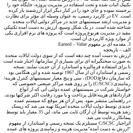
تکنیک اثبات شده و تحت استفاده در مدیریت پروژه، جایگاه خود را
برجسته نموده و جای خود را در کنار دیگر ابزار ارزشمند باز کرده
است. EV در کاربرد رسمی، به عنوان وسیله ای مؤثر برای نظارت
و مدیریت ارشد سیستمهای جدید در مراکز دولتی ایالات متحده
شناخته شده است. در یک شکل وسیع، ارزش به دست آمده تکنیکی
مفید در مدیریت هرنوع پروژه است که پروژه های نرم افزاری یکی
از موارد ویژه کاربردی آن است.
3. مقدمه ای بر مفهوم Earned – Value
الف – تاریخچه
ارزش به دست آمده چند دهه است که از سوی دولت ایالات متحده
به صورت سختگیرانه ای برای بسیاری از سازمانها، اجبار شده است
تا برای استفاده فرمالیزه و استاندارد از آن جدیت نمایند. نسخه
رسمی و استاندارد آن از سال 1967 توصیه شده و این هنگامی بود
که سازمان دفاع(DOD) ، سی و پنج معیار سیستمهای کنترل هزینه/
زمانبندی (C/SCSC) را بر روی همه مراکز صنعتی خصوصی که
خواستار شرکت در سیستمهای عمده دولتی آتی که از انواع
قراردادهای هزینه/قابل پرداخت و یا مورد رقابت اکثر شرکتها بودند،
در راهنمایی منتشر نمود. پس از آن هر موقع که سیستم عمده
جدیدی توسط دولت ایالات متحده آمریکا تهبه می شد که ریسک
رشد هزینه توسط آن ارگان ثابت می ماند، این 35 معیار باید توسط
پیمانکار رعایت می شد.
اثراجبار C/SCSC مستلزم یک نسخه رسمی و استاندارد از مفهوم
“ارزش به دست آمده”مدیریت هزینه و زمانبندی پروژه های عمده