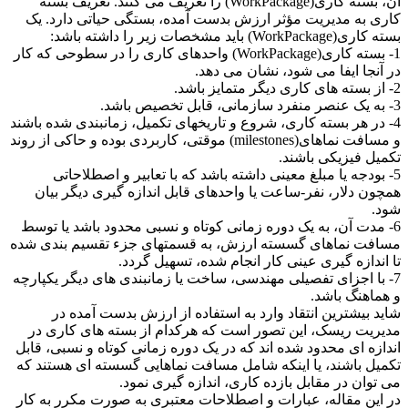
آن، بسته کاری(WorkPackage) را تعریف می کنند. تعریف بسته
کاری به مدیریت مؤثر ارزش بدست آمده، بستگی حیاتی دارد. یک
بسته کاری(WorkPackage) باید مشخصات زیر را داشته باشد:
1- بسته کاری(WorkPackage) واحدهای کاری را در سطوحی که کار
در آنجا ایفا می شود، نشان می دهد.
2- از بسته های کاری دیگر متمایز باشد.
3- به یک عنصر منفرد سازمانی، قابل تخصیص باشد.
4- در هر بسته کاری، شروع و تاریخهای تکمیل، زمانبندی شده باشند
و مسافت نماهای(milestones) موقتی، کاربردی بوده و حاکی از روند
تکمیل فیزیکی باشند.
5- بودجه یا مبلغ معینی داشته باشد که با تعابیر و اصطلاحاتی
همچون دلار، نفر-ساعت یا واحدهای قابل اندازه گیری دیگر بیان
شود.
6- مدت آن، به یک دوره زمانی کوتاه و نسبی محدود باشد یا توسط
مسافت نماهای گسسته ارزش، به قسمتهای جزء تقسیم بندی شده
تا اندازه گیری عینی کار انجام شده، تسهیل گردد.
7- با اجزای تفصیلی مهندسی، ساخت یا زمانبندی های دیگر یکپارچه
و هماهنگ باشد.
شاید بیشترین انتقاد وارد به استفاده از ارزش بدست آمده در
مدیریت ریسک، این تصور است که هرکدام از بسته های کاری در
اندازه ای محدود شده اند که در یک دوره زمانی کوتاه و نسبی، قابل
تکمیل باشند، یا اینکه شامل مسافت نماهایی گسسته ای هستند که
می توان در مقابل بازده کاری، اندازه گیری نمود.
در این مقاله، عبارات و اصطلاحات معتبری به صورت مکرر به کار