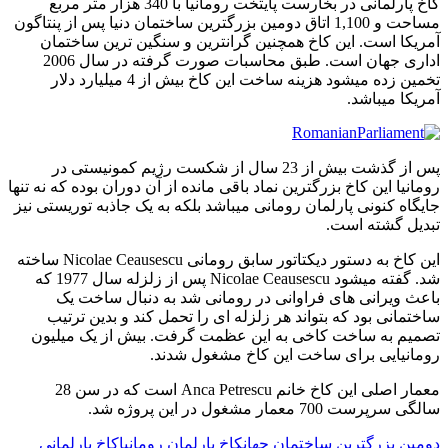
کاخ پارلمانی در بخارست پایتخت رومانیا با 340 هزار متر مربع
مساحت و 1,100 اتاق دومین بزرگترین ساختمان دنیا پس از پنتاگون
آمریکا است. این کاخ همچنین گرانترین و سنگین ترین ساختمان
اداری جهان است. طبق محاسبات صورت گرفته در سال 2006
تخمین زده میشود هزینه ساخت این کاخ بیش از 4 میلیارد دلار
آمریکا میباشد.
پس از گذشت بیش از 23 سال از شکست رژیم کمونیستی در
رومانیا این کاخ بزرگترین نماد باقی مانده از آن دوران بوده که نه تنها
جایگاه کنونی پارلمان رومانی میباشد بلکه به یک جاذبه توریستی نیز
تبدیل گشته است.
این کاخ به دستور دیکتاتور سابق رومانی Nicolae Ceausescu ساخته
شد. گفته میشود Nicolae Ceausescu پس از زلزله سال 1977 که
باعث ویرانی های فراوانی در رومانی شد به دنبال ساخت یک
ساختمانی بود که بتواند هر زلزله ای را تحمل کند و بدین ترتیب
تصمیم به ساخت کاخی به این عظمت گرفت. بیش از یک میلیون
رومانیایی برای ساخت این کاخ مشغول شدند.
معمار اصلی این کاخ خانم Anca Petrescu است که در سن 28
سالگی سرپرست 700 معمار مشغول در این پروژه شد.
دومین بزرگترین ساختمان جهان
کاخ پارلمان رومانیا
کاخ پارلمانی