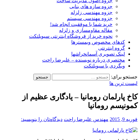
جزوه اصول مدیریت ساخت
جزوه سازه های بنایی
جزوه مهندسی زلزله
جزوه مهندسی سیستم
خرید شما با موفقیت انجام شد!
مقاله مقاومسازی و زلزله
نحوه خرید از فروشگاه اینترنتی سیویلتکت
کدهای مخصوص وبمسترها
گروه اینترنتی
لینک تصویری آسمانخراشها
مختصری درباره نویسنده – علیرضا راحت
وبگردی با سیویلتکت
جستجو برای:
لیست ترین ها
کاخ پارلمان رومانیا – یادگاری عظیم از
کمونیسم رومانیا
فوریه 9, 2015
مهندس علیرضا راحت
دیدگاه‌تان را بنویسید: