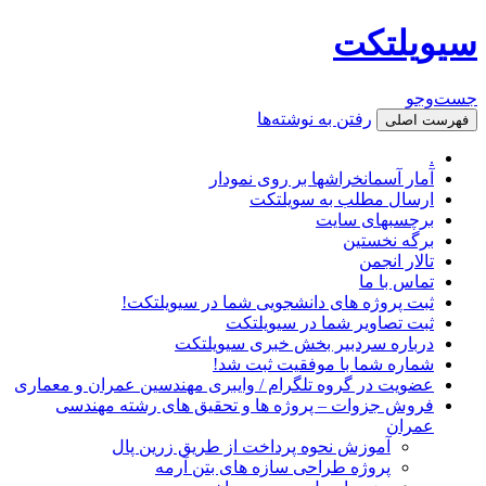
سیویلتکت
جست‌وجو
رفتن به نوشته‌ها
فهرست اصلی
.
آمار آسمانخراشها بر روی نمودار
ارسال مطلب به سویلتکت
برچسبهای سایت
برگه نخستین
تالار انجمن
تماس با ما
ثبت پروژه های دانشجویی شما در سیویلتکت!
ثبت تصاویر شما در سیویلتکت
درباره سردبیر بخش خبری سیویلتکت
شماره شما با موفقیت ثبت شد!
عضویت در گروه تلگرام / وایبری مهندسین عمران و معماری
فروش جزوات – پروژه ها و تحقیق های رشته مهندسی
عمران
آموزش نحوه پرداخت از طریق زرین پال
پروژه طراحی سازه های بتن آرمه