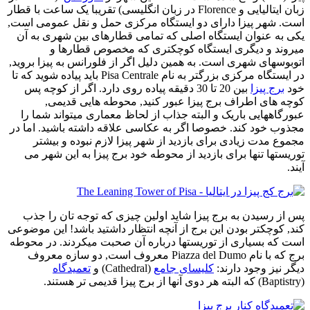
زبان ایتالیایی و Florence در زبان انگلیسی) تقریبا یک ساعت با قطار
است. شهر پیزا دارای دو ایستگاه مرکزی حمل و نقل عمومی است,
یکی به عنوان ایستگاه اصلی که تمامی قطارهای بین شهری به آن
میروند و دیگری ایستگاه کوچکتری که مخصوص قطارها و
اتوبوسهای شهری است. به همین دلیل اگر از فلورانس به پیزا بروید,
در ایستگاه مرکزی بزرگتر به نام Pisa Centrale باید پیاده شوید که تا
خود
برج پیزا
بین 20 تا 30 دقیقه پیاده روی دارد. اگر از کوچه پس
کوچه های اطراف برج پیزا عبور کنید, محوطه هایی قدیمی,
عبورگاههایی باریک و البته جذاب از لحاظ معماری میتواند شما را
مجذوب خود کند. خصوصا اگر به عکاسی علاقه داشته باشید. اما در
مجموع مدت زیادی برای بازدید از شهر پیزا لازم نبوده و بیشتر
توریستها تنها برای بازدید از محوطه خود برج پیزا به این شهر می
آیند.
پس از رسیدن به برج پیزا شاید اولین چیزی که توجه تان را جذب
کند, کوچکتر بودن این برج از آنچه انتظار داشتید باشد! این موضوعی
است که بسیاری از توریستها درباره آن صحبت میکردند. در محوطه
برج که با نام Piazza del Dumo معروف است, دو سازه معروف
دیگر نیز وجود دارند:
کلیسای جامع
(Cathedral) و
تعمیدگاه
(Baptistry) که البته هر دوی آنها از برج پیزا قدیمی تر هستند.