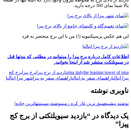
بالا شما نمای 360 درجه دارید.
این هم عکس پرسپکتیویه (!) من با این برج منحصر به فرد
اطلاعات کامل درباره برج پیزا را میتوانید در مطلبی که مدتها قبل
در سیویلتکت منتشر شد از اینجا بخوانید.
the leaning tower of pisa
pisa italy
بازدید از برج پیزا
برج پیزا
برج کج
پیزا ایتالیا
راهنمای سفر به ایتالیا
راهنمای سفر به پیزا
شهر پیزا ایتالیا
ناوبری نوشته
نوشته پیشین
عمیق ترین غار کره زمین
نوشته پسین
تنهاترین جاده!
یک دیدگاه در “بازدید سیویلتکتی از برج کج
پیزا”