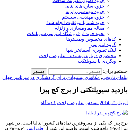
جزوه اصول مدیریت ساخت
جزوه سازه های بنایی
جزوه مهندسی زلزله
جزوه مهندسی سیستم
خرید شما با موفقیت انجام شد!
مقاله مقاومسازی و زلزله
نحوه خرید از فروشگاه اینترنتی سیویلتکت
کدهای مخصوص وبمسترها
گروه اینترنتی
لینک تصویری آسمانخراشها
مختصری درباره نویسنده – علیرضا راحت
وبگردی با سیویلتکت
جستجو برای:
بناهای تاریخی
,
مکانهای پیشنهادی برای گردشگری در سرتاسر جهان
بازدید سیویلتکتی از برج کج پیزا
آوریل 21, 2014
مهندس علیرضا راحت
۱ دیدگاه
برج پیزا که یکی از معروفترین نمادهای کشور ایتالیا است, در شهر
پیزا (Pisa) واقع شده است. فاصله این شهر از
فلورانس
(Firenze در