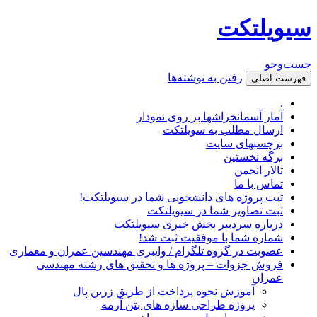
سیویلتکت
جست‌وجو
رفتن به نوشته‌ها
فهرست اصلی
.
آمار آسمانخراشها بر روی نمودار
ارسال مطلب به سویلتکت
برچسبهای سایت
برگه نخستین
تالار انجمن
تماس با ما
ثبت پروژه های دانشجویی شما در سیویلتکت!
ثبت تصاویر شما در سیویلتکت
درباره سردبیر بخش خبری سیویلتکت
شماره شما با موفقیت ثبت شد!
عضویت در گروه تلگرام / وایبری مهندسین عمران و معماری
فروش جزوات – پروژه ها و تحقیق های رشته مهندسی
عمران
آموزش نحوه پرداخت از طریق زرین پال
پروژه طراحی سازه های بتن آرمه